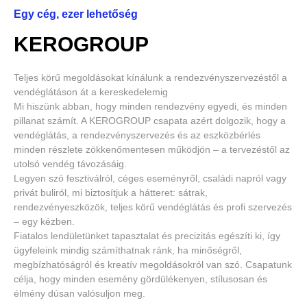
Egy cég, ezer lehetőség
KEROGROUP
Teljes körű megoldásokat kínálunk a rendezvényszervezéstől a
vendéglátáson át a kereskedelemig
Mi hiszünk abban, hogy minden rendezvény egyedi, és minden
pillanat számít. A KEROGROUP csapata azért dolgozik, hogy a
vendéglátás, a rendezvényszervezés és az eszközbérlés
minden részlete zökkenőmentesen működjön – a tervezéstől az
utolsó vendég távozásáig.
Legyen szó fesztiválról, céges eseményről, családi napról vagy
privát buliról, mi biztosítjuk a hátteret: sátrak,
rendezvényeszközök, teljes körű vendéglátás és profi szervezés
– egy kézben.
Fiatalos lendületünket tapasztalat és precizitás egészíti ki, így
ügyfeleink mindig számíthatnak ránk, ha minőségről,
megbízhatóságról és kreatív megoldásokról van szó. Csapatunk
célja, hogy minden esemény gördülékenyen, stílusosan és
élmény dúsan valósuljon meg.