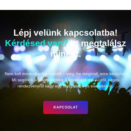
Lépj velünk kapcsolatba!
Kérdésed van?
Itt megtalálsz
minket.
Nem kell mindent előre tudnod – elég, ha megírod, mire készülsz.
Mi segítünk kitalálni a többit. Legyen szó esküvőről, céges
rendezvényről vagy egy hangulatos kis eseményről.
KAPCSOLAT