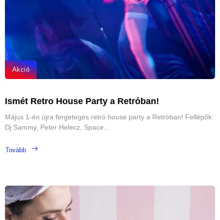
Akció
Ismét Retro House Party a Retróban!
Május 1-én újra fergeteges retró house party a Retróban! Fellépők:
Dj Sammy, Peter Helecz, Space...
Tovább