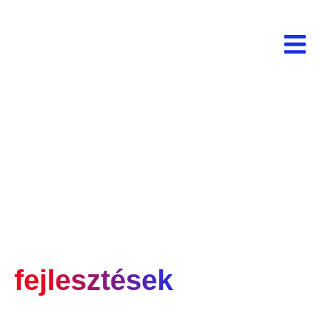
Széles körű
szolgáltatások és
vendéglátóipari