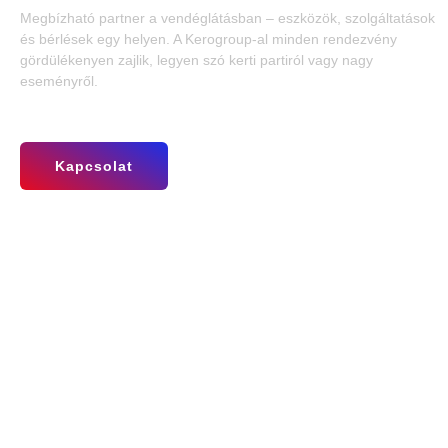
Megbízható partner a vendéglátásban – eszközök, szolgáltatások
és bérlések egy helyen. A Kerogroup-al minden rendezvény
gördülékenyen zajlik, legyen szó kerti partiról vagy nagy
eseményről.
Kapcsolat