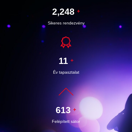
2,657
+
Sikeres rendezvény
14
+
Év tapasztalat
732
+
Felépített sátor