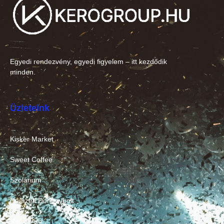
Egyedi rendezvény, egyedi figyelem – itt kezdődik
minden.
Üzleteink
Kisker Market
Sweet Coffee
Szolárium
Nemzeti Dohánybolt
Retro Pub