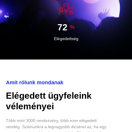
87
%
Elégedettség
Amit rólunk mondanak
Elégedett ügyfeleink
véleményei
Több mint 3000 rendezvény, több ezer elégedett
vendég. Számunkra a legnagyobb dicséret az, ha egy