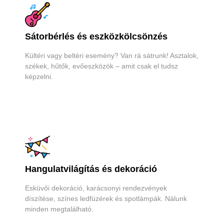
Sátorbérlés és eszközkölcsönzés
Kültéri vagy beltéri esemény? Van rá sátrunk! Asztalok,
székek, hűtők, evőeszközök – amit csak el tudsz
képzelni.
Hangulatvilágítás és dekoráció
Esküvői dekoráció, karácsonyi rendezvények
díszítése, színes ledfüzérek és spotlámpák. Nálunk
minden megtalálható.