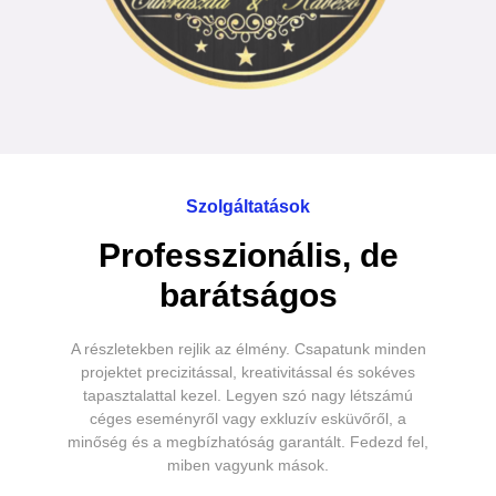
Szolgáltatások
Professzionális, de
barátságos
A részletekben rejlik az élmény. Csapatunk minden
projektet precizitással, kreativitással és sokéves
tapasztalattal kezel. Legyen szó nagy létszámú
céges eseményről vagy exkluzív esküvőről, a
minőség és a megbízhatóság garantált. Fedezd fel,
miben vagyunk mások.