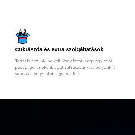
Cukrászda és extra szolgáltatások
Tortát is hozunk, ha kell. Vagy lottót. Vagy egy retró
pubot. Igen, nekünk saját cukrászdánk és boltjaink is
vannak – hogy teljes legyen a buli.