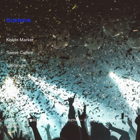
Üzleteink
Kisker Market
Sweet Coffee
Szolárium
Nemzeti Dohánybolt
Retro Pub
Lottózó
Akár kérdeznél, akár már szerveznél – írj vagy hívj minket
bátran!