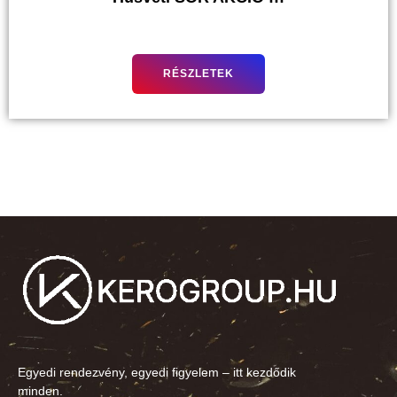
RÉSZLETEK
Egyedi rendezvény, egyedi figyelem – itt kezdődik
minden.