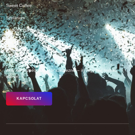
Sweet Coffee
Szolárium
Nemzeti Dohánybolt
Retro Pub
Lottózó
Akár kérdeznél, akár már szerveznél – írj vagy hívj minket
bátran!
KAPCSOLAT