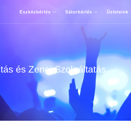
Eszközbérlés
Sátorbérlés
Üzleteink
tás és Zenei Szolgáltatás