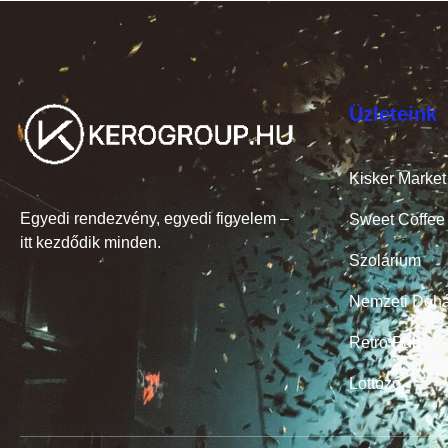
Üzleteink
Kisker Market
Egyedi rendezvény, egyedi figyelem –
Sweet Coffee
itt kezdődik minden.
Szolárium
Nemzeti Dohá
Retro Pub
Lottózó