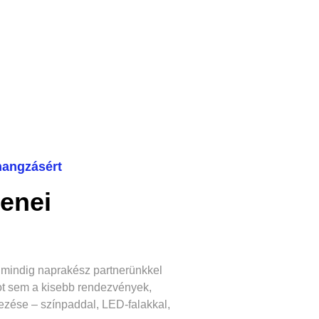
 hangzásért
enei
s mindig naprakész partnerünkkel
dot sem a kisebb rendezvények,
lezése – színpaddal, LED-falakkal,