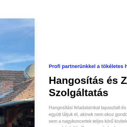
Profi partnerünkkel a tökéletes
Hangosítás és Z
Szolgáltatás
Hangosítási feladatainkat tapasztalt é
együtt látjuk el, akinek nem okoz gon
sem a nagykoncertek teljes körű kivite