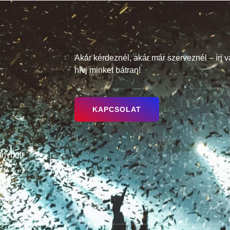
Akár kérdeznél, akár már szerveznél – írj 
hívj minket bátran!
KAPCSOLAT
nybolt