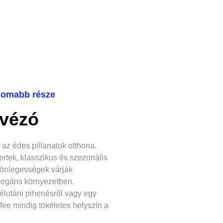
inomabb része
vézó
az édes pillanatok otthona.
rtek, klasszikus és szezonális
lönlegességek várják
legáns környezetben.
élutáni pihenésről vagy egy
fee mindig tökéletes helyszín a