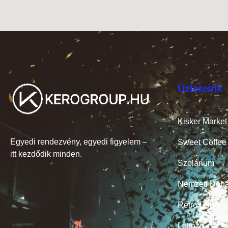
Üzleteink
Kisker Market
Egyedi rendezvény, egyedi figyelem –
Sweet Coffee
itt kezdődik minden.
Szolárium
Nemzeti Dohá
Retro Pub
Lottózó