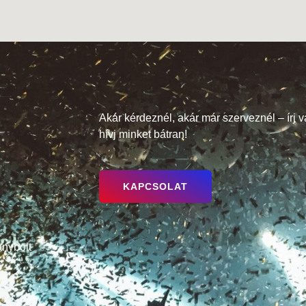
Akár kérdeznél, akár már szerveznél – írj 
hívj minket bátran!
KAPCSOLAT
nybolt