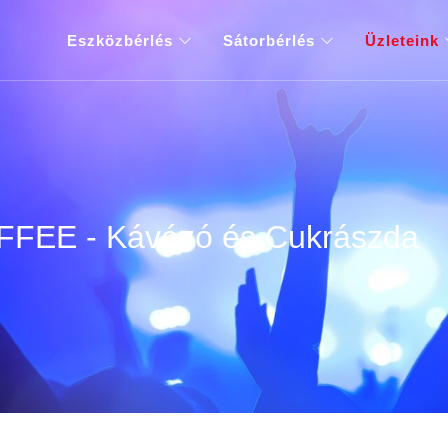
Eszközbérlés
Sátorbérlés
Üzleteink
EE - Kávézó és Cukrászda