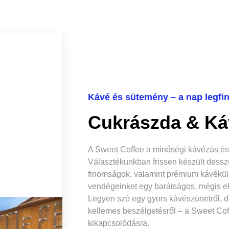
Kávé és sütemény – a nap legf
Cukrászda & Ká
A Sweet Coffee a minőségi kávézás és 
Választékunkban frissen készült dessze
finomságok, valamint prémium kávékü
vendégeinket egy barátságos, mégis e
Legyen szó egy gyors kávészünetről, d
kellemes beszélgetésről – a Sweet Cof
kikapcsolódásra.