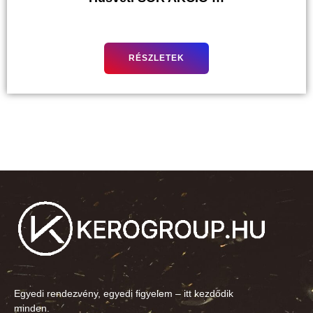
RÉSZLETEK
Egyedi rendezvény, egyedi figyelem – itt kezdődik
minden.