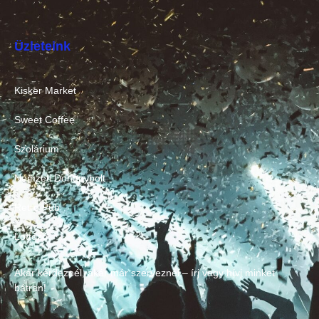
Üzleteink
Kisker Market
Sweet Coffee
Szolárium
Nemzeti Dohánybolt
Retro Pub
Lottózó
Akár kérdeznél, akár már szerveznél – írj vagy hívj minket
bátran!