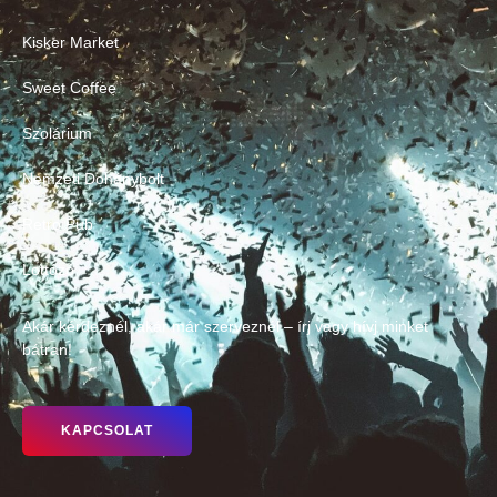
Kisker Market
Sweet Coffee
Szolárium
Nemzeti Dohánybolt
Retro Pub
Lottózó
Akár kérdeznél, akár már szerveznél – írj vagy hívj minket
bátran!
KAPCSOLAT