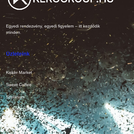
Egyedi rendezvény, egyedi figyelem – itt kezdődik
minden.
Üzleteink
Kisker Market
Sweet Coffee
Szolárium
Nemzeti Dohánybolt
Retro Pub
Lottózó