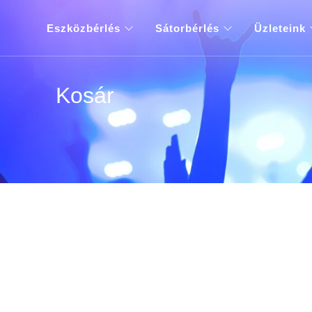
Eszközbérlés
Sátorbérlés
Üzleteink
Kosár