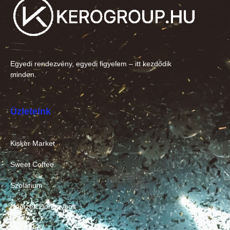
Egyedi rendezvény, egyedi figyelem – itt kezdődik
minden.
Üzleteink
Kisker Market
Sweet Coffee
Szolárium
Nemzeti Dohánybolt
Retro Pub