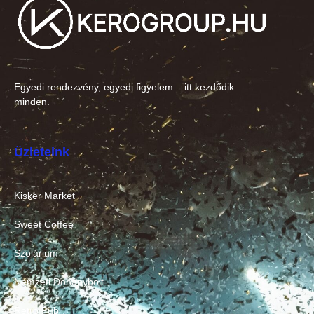
Egyedi rendezvény, egyedi figyelem – itt kezdődik
minden.
Üzleteink
Kisker Market
Sweet Coffee
Szolárium
Nemzeti Dohánybolt
Retro Pub