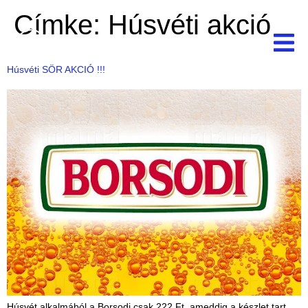
Címke:
Húsvéti akció
Húsvéti SÖR AKCIÓ !!!
Húsvét alkalmából a Borsodi csak 222 Ft, ameddig a készlet tart.